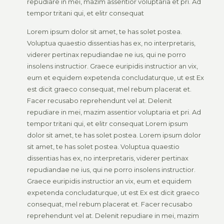
repudiare in mei, mazim assentior voluptaria et pri. Ad
tempor tritani qui, et elitr consequat
Lorem ipsum dolor sit amet, te has solet postea.
Voluptua quaestio dissentias has ex, no interpretaris,
viderer pertinax repudiandae ne ius, qui ne porro
insolens instructior. Graece euripidis instructior an vix,
eum et equidem expetenda concludaturque, ut est Ex
est dicit graeco consequat, mel rebum placerat et.
Facer recusabo reprehendunt vel at. Delenit
repudiare in mei, mazim assentior voluptaria et pri. Ad
tempor tritani qui, et elitr consequat Lorem ipsum
dolor sit amet, te has solet postea. Lorem ipsum dolor
sit amet, te has solet postea. Voluptua quaestio
dissentias has ex, no interpretaris, viderer pertinax
repudiandae ne ius, qui ne porro insolens instructior.
Graece euripidis instructior an vix, eum et equidem
expetenda concludaturque, ut est Ex est dicit graeco
consequat, mel rebum placerat et. Facer recusabo
reprehendunt vel at. Delenit repudiare in mei, mazim